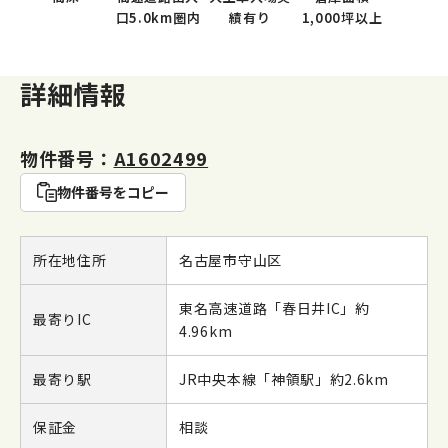
口5.0km圏内
績有り
1,000坪以上
詳細情報
物件番号：
A1602499
物件番号をコピー
所在地住所
名古屋市守山区
東名高速道路「春日井IC」約
最寄りIC
4.96km
最寄り駅
JR中央本線「神領駅」約2.6km
保証金
相談