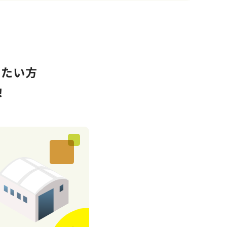
したい方
！