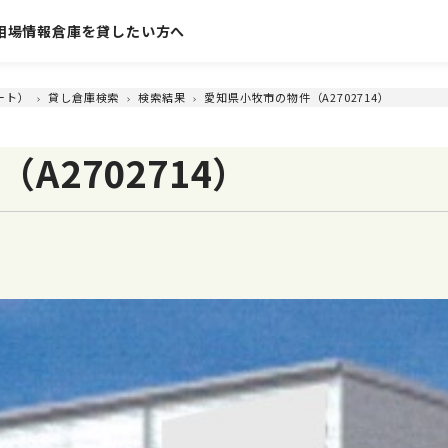
相場情報
倉庫を貸したい方へ
ート）
貸し倉庫検索
検索結果
愛知県小牧市の物件（A2702714）
A2702714）