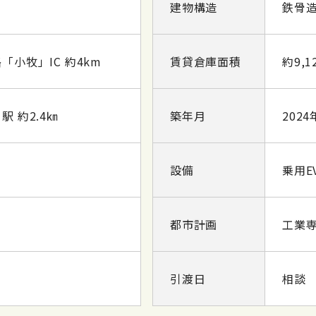
建物構造
鉄骨造
小牧」IC 約4km
賃貸倉庫面積
約9,1
 約2.4㎞
築年月
2024
設備
乗用E
都市計画
工業
引渡日
相談