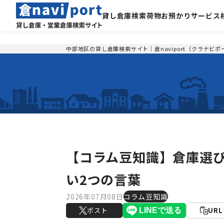
貸し倉庫検索
荷物お預かりサービス
中部地区の貸し倉庫検索サイト｜倉naviport（クラナビポ
【コラム豆知識】倉庫選
い2つの言葉
2026年07月08日
コラム豆知識
ポスト
UR