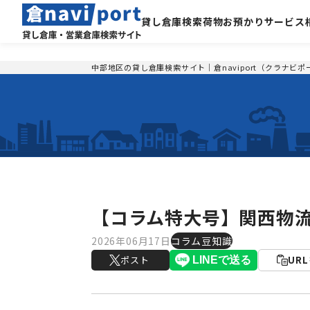
貸し倉庫検索
荷物お預かりサービス
中部地区の貸し倉庫検索サイト｜倉naviport（クラナビポ
【コラム特大号】関西物
2026年06月17日
コラム豆知識
ポスト
UR